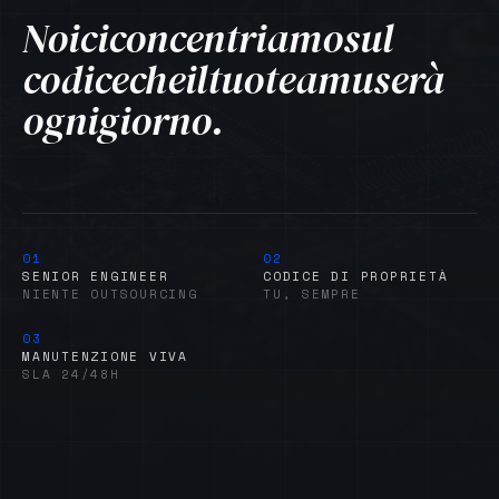
Noi
ci
concentriamo
sul
codice
che
il
tuo
team
userà
ogni
giorno.
01
02
SENIOR ENGINEER
CODICE DI PROPRIETÀ
NIENTE OUTSOURCING
TU, SEMPRE
03
MANUTENZIONE VIVA
SLA 24/48H