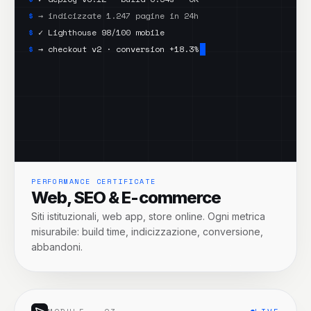
$
→ indicizzate 1.247 pagine in 24h
$
✓ Lighthouse 98/100 mobile
$
→ checkout v2 · conversion +18.3%
$
✓ uptime 99.98% · last 30d
PERFORMANCE CERTIFICATE
Web, SEO & E-commerce
Siti istituzionali, web app, store online. Ogni metrica
misurabile: build time, indicizzazione, conversione,
abbandoni.