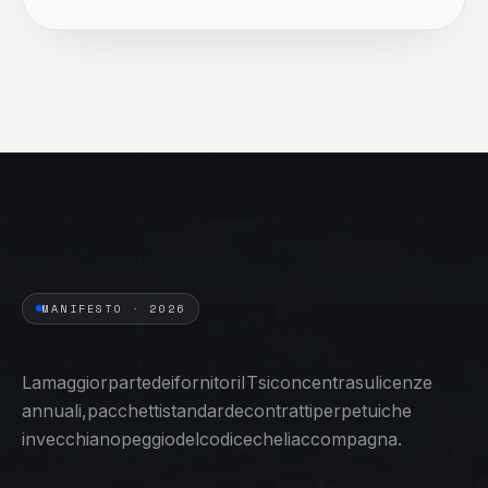
MANIFESTO · 2026
La
maggior
parte
dei
fornitori
IT
si
concentra
su
licenze
annuali,
pacchetti
standard
e
contratti
perpetui
che
invecchiano
peggio
del
codice
che
li
accompagna.