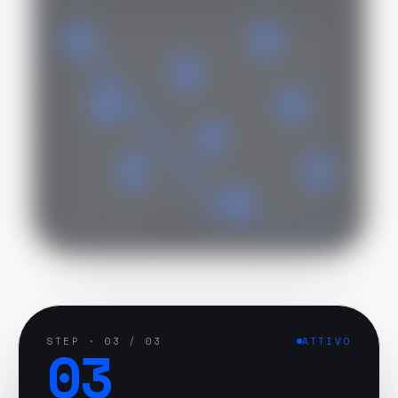
BUILD · V3.12
SCAN IN CORSO
STEP ·
03
03
/ 03
ATTIVO