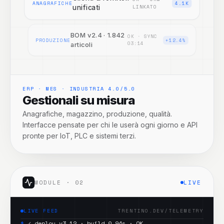
ANAGRAFICHE
4.1K
LINKATO
unificati
BOM v2.4 · 1.842
OK · SYNC
PRODUZIONE
+12.4%
03:14
articoli
ERP · MES · INDUSTRIA 4.0/5.0
Gestionali su misura
Anagrafiche, magazzino, produzione, qualità.
Interfacce pensate per chi le userà ogni giorno e API
pronte per IoT, PLC e sistemi terzi.
MODULE ·
02
LIVE
LIVE FEED
TRENTINO.DEV/TELEMETRY
$
✓ deploy v3.12 · build 0.94s · OK