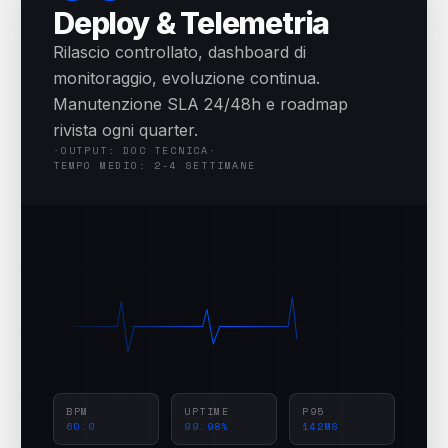
Deploy & Telemetria
Rilascio controllato, dashboard di
monitoraggio, evoluzione continua.
Manutenzione SLA 24/48h e roadmap
rivista ogni quarter.
·
OUTPUT: DOC TECNICA
·
TEMPO MEDIO: 2-4 SETTIMANE
BPM
UPTIME
P95
60.0
99.98%
142MS