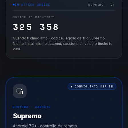
IN ATTESA CODICE
SUPREMO · V4
CODICE ID RICHIESTO
239 819
Quando ti chiediamo il codice, leggilo dal tuo Supremo.
Niente install, niente account, sessione attiva solo finché tu
vuoi.
◆ CONSIGLIATO PER TE
SISTEMA ·
ANDROID
Supremo
Android 7.0+ · controllo da remoto