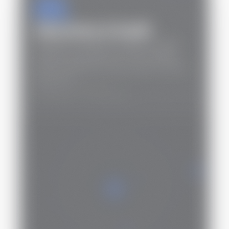
01
Discovery & Audit
Mappiamo il processo, leggiamo il codice
esistente, identifichiamo i colli di bottiglia.
Niente PowerPoint: report tecnico in mano
al tuo CTO.
·
OUTPUT: DOC TECNICA
·
TEMPO MEDIO: 2-4 SETTIMANE