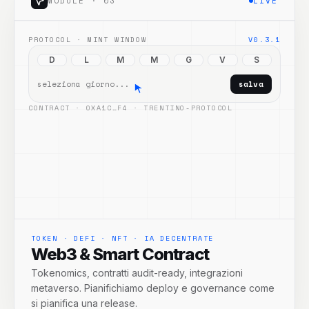
MODULE ·
03
LIVE
PROTOCOL · MINT WINDOW
V0.3.1
M
D
L
M
G
V
S
attivato: MOV · 14:00 UTC
✓ deployato
CONTRACT · 0XA1C…F4 · TRENTINO-PROTOCOL
TOKEN · DEFI · NFT · IA DECENTRATE
Web3 & Smart Contract
Tokenomics, contratti audit-ready, integrazioni
metaverso. Pianifichiamo deploy e governance come
si pianifica una release.