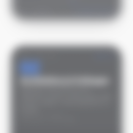
SCAN · PERIMETRO
42 ENDPOINT MAPPATI
STEP ·
02
02
/ 03
ATTIVO
Architettura & Sviluppo
Modelli dati, stack scelto sul caso,
integrazione continua. Codice scritto a mano
da senior engineer, review settimanali con il
tuo team.
·
OUTPUT: DOC TECNICA
·
TEMPO MEDIO: 2-4 SETTIMANE